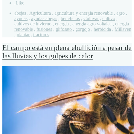
Like
abejas
,
Agricultura
,
agricultura y energia renovable
,
agro
,
ayudas
,
ayudas abejas
,
beneficios
,
Cultivar
,
cultivo
,
cultivos de invierno
,
energia
,
energia agro voltaica
,
energia
renovable
,
fusiones
,
glifosato
,
gorgojo
,
herbicida
,
Millaven
,
plantar
,
tractores
El campo está en plena ebullición a pesar de
las lluvias y los golpes de calor