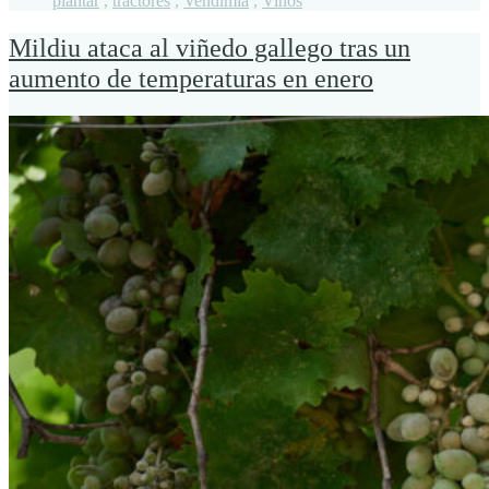
plantar
,
tractores
,
Vendimia
,
Vinos
Mildiu ataca al viñedo gallego tras un
aumento de temperaturas en enero