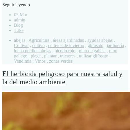
Seguir leyendo
05 Mar
admin
Blog
Like
abejas
,
Agricultura
,
áreas ajardinadas
,
ayudas abejas
,
Cultivar
,
cultivo
,
cultivos de invierno
,
glifosato
,
jardinería
,
lucha perdida abejas
,
picudo rojo
,
pino de galicia
,
pino
gallego
,
plaga
,
plantar
,
tractores
,
utilizar glifosato
,
Vendimia
,
Vinos
,
zonas verdes
El herbicida peligroso para nuestra salud y
la del medio ambiente