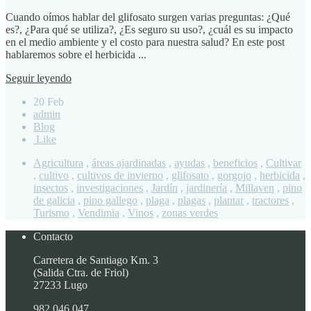
Cuando oímos hablar del glifosato surgen varias preguntas: ¿Qué
es?, ¿Para qué se utiliza?, ¿Es seguro su uso?, ¿cuál es su impacto
en el medio ambiente y el costo para nuestra salud? En este post
hablaremos sobre el herbicida ...
Seguir leyendo
20 Feb
admin
Blog
Like
Agricultura
,
áreas ajardinadas
,
ayudas
,
beneficios
,
Cultivar
,
cultivo
,
cultivos de invierno
,
glifosato
,
gorgojo
,
herbicida
,
insectos
,
investigaciones
,
Jardín
,
jardinería
,
Millaven
,
pino
de galicia
,
pino gallego
,
plaga
,
plagas
,
plantar
,
tractores
,
Turismo
,
Vendimia
,
Vinos
,
zonas verdes
Contacto
Carretera de Santiago Km. 3
(Salida Ctra. de Friol)
27233 Lugo
982 046 047