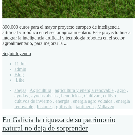
890.000 euros para el mayor proyecto europeo de inteligencia
artificial y robótica en el sector agroalimentario Este proyecto busca
integrar la inteligencia artificial y tecnología robótica en el sector
agroalimentario, para mejorar la ...
Seguir leyendo
11 Jul
admin
Blog
Like
abejas
,
Agricultura
,
agricultura y energia renovable
,
agro
,
ayudas
,
ayudas abejas
,
beneficios
,
Cultivar
,
cultivo
,
cultivos de invierno
,
energia
,
energia agro voltaica
,
energia
renovable
,
fusiones
,
glifosato
,
jardinería
,
Millaven
En Galicia la riqueza de su patrimonio
natural no deja de sorprender