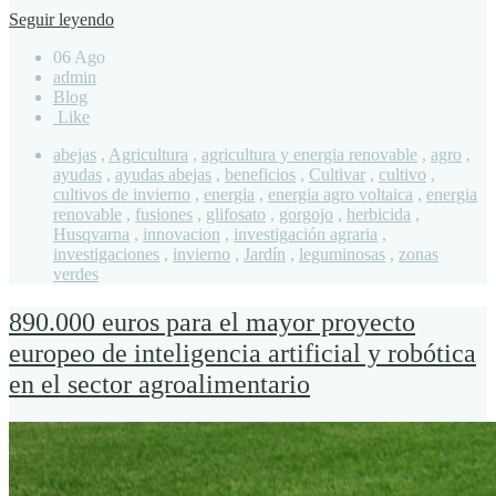
Seguir leyendo
06 Ago
admin
Blog
Like
abejas
,
Agricultura
,
agricultura y energia renovable
,
agro
,
ayudas
,
ayudas abejas
,
beneficios
,
Cultivar
,
cultivo
,
cultivos de invierno
,
energia
,
energia agro voltaica
,
energia
renovable
,
fusiones
,
glifosato
,
gorgojo
,
herbicida
,
Husqvarna
,
innovacion
,
investigación agraria
,
investigaciones
,
invierno
,
Jardín
,
leguminosas
,
zonas
verdes
890.000 euros para el mayor proyecto
europeo de inteligencia artificial y robótica
en el sector agroalimentario