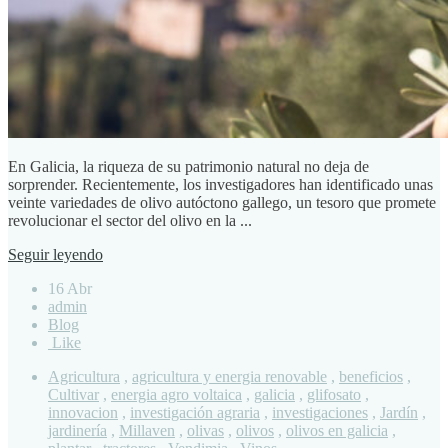
En Galicia, la riqueza de su patrimonio natural no deja de
sorprender. Recientemente, los investigadores han identificado unas
veinte variedades de olivo autóctono gallego, un tesoro que promete
revolucionar el sector del olivo en la ...
Seguir leyendo
16 Abr
admin
Blog
Like
Agricultura
,
agricultura y energia renovable
,
beneficios
,
Cultivar
,
energia agro voltaica
,
galicia
,
glifosato
,
innovacion
,
investigación agraria
,
investigaciones
,
Jardín
,
jardinería
,
Millaven
,
olivas
,
olivos
,
olivos en galicia
,