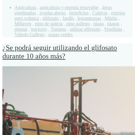
Agricultura
,
agricultura y energia renovable
,
áreas
ajardinadas
,
ayudas abejas
,
beneficios
,
Cultivar
,
energia
agro voltaica
,
glifosato
,
Jardín
,
leguminosas
,
Mildiu
,
Millaven
,
pino de galicia
,
pino gallego
,
plaga
,
plagas
,
plantar
,
tractores
,
Turismo
,
utilizar glifosato
,
Vendimia
,
Viñedo Gallego
,
zonas verdes
¿Se podrá seguir utilizando el glifosato
durante 10 años más?