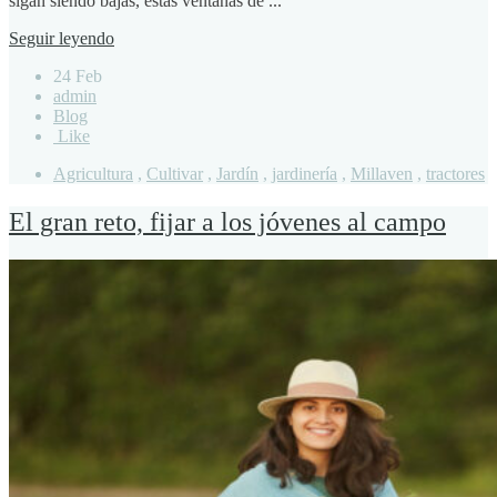
sigan siendo bajas, estas ventanas de ...
Seguir leyendo
24 Feb
admin
Blog
Like
Agricultura
,
Cultivar
,
Jardín
,
jardinería
,
Millaven
,
tractores
El gran reto, fijar a los jóvenes al campo