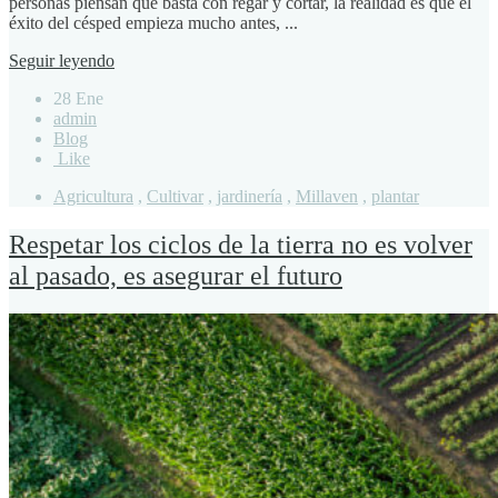
personas piensan que basta con regar y cortar, la realidad es que el
éxito del césped empieza mucho antes, ...
Seguir leyendo
28 Ene
admin
Blog
Like
Agricultura
,
Cultivar
,
jardinería
,
Millaven
,
plantar
Respetar los ciclos de la tierra no es volver
al pasado, es asegurar el futuro