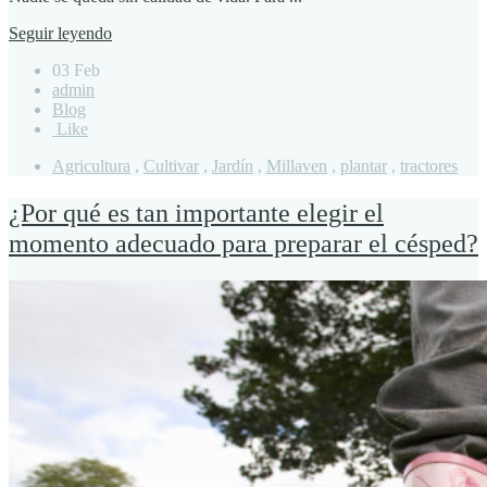
Seguir leyendo
03 Feb
admin
Blog
Like
Agricultura
,
Cultivar
,
Jardín
,
Millaven
,
plantar
,
tractores
¿Por qué es tan importante elegir el
momento adecuado para preparar el césped?