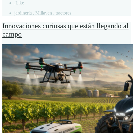
Like
jardinería
,
Millaven
,
tractores
Innovaciones curiosas que están llegando al
campo