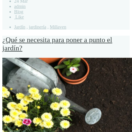
24 Mar
admin
Blog
Like
Jardín
,
jardinería
,
Millaven
¿Qué se necesita para poner a punto el
jardín?