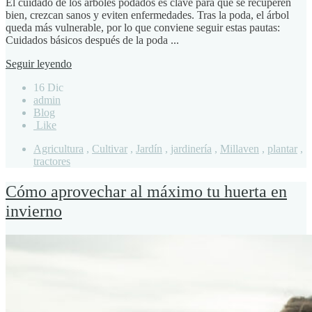
El cuidado de los árboles podados es clave para que se recuperen
bien, crezcan sanos y eviten enfermedades. Tras la poda, el árbol
queda más vulnerable, por lo que conviene seguir estas pautas:
Cuidados básicos después de la poda ...
Seguir leyendo
16 Dic
admin
Blog
Like
Agricultura
,
Cultivar
,
Jardín
,
jardinería
,
Millaven
,
plantar
,
tractores
Cómo aprovechar al máximo tu huerta en
invierno