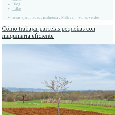
Blog
Like
áreas ajardinadas
,
jardinería
,
Millaven
,
zonas verdes
Cómo trabajar parcelas pequeñas con
maquinaria eficiente