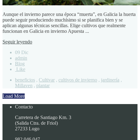
Aunque el invierno parece una época “muerta”, en Galicia la huerta
puede seguir produciendo muchísimo si se planifica bien y se
aplican algunas técnicas sencillas. Elige cultivos que realmente
funcionan en Galicia en invierno Apuesta ...
Seguir leyendo
09 Dic
admin
Blog
Like
beneficios
,
Cultivar
,
cultivos de invierno
,
jardinería
,
Millaven
,
plantar
Load More
Contacto
Carretera de Santiago Km. 3
(Salida Ctra. de Friol)
27233 Lugo
982 046 047