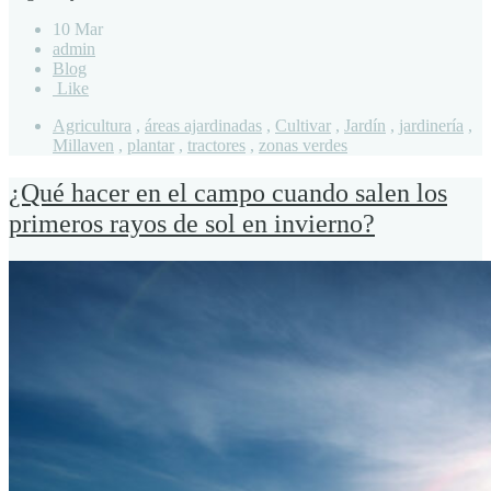
10 Mar
admin
Blog
Like
Agricultura
,
áreas ajardinadas
,
Cultivar
,
Jardín
,
jardinería
,
Millaven
,
plantar
,
tractores
,
zonas verdes
¿Qué hacer en el campo cuando salen los
primeros rayos de sol en invierno?