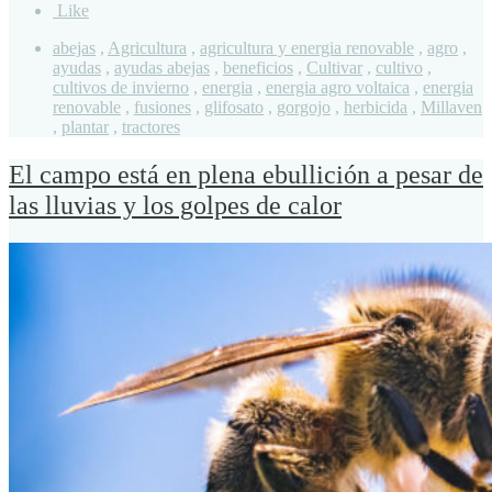
Like
abejas
,
Agricultura
,
agricultura y energia renovable
,
agro
,
ayudas
,
ayudas abejas
,
beneficios
,
Cultivar
,
cultivo
,
cultivos de invierno
,
energia
,
energia agro voltaica
,
energia
renovable
,
fusiones
,
glifosato
,
gorgojo
,
herbicida
,
Millaven
,
plantar
,
tractores
El campo está en plena ebullición a pesar de
las lluvias y los golpes de calor