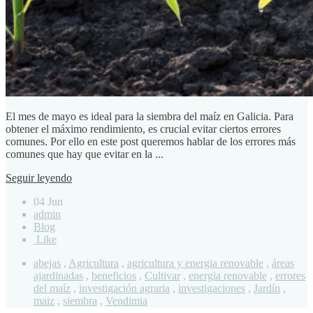
El mes de mayo es ideal para la siembra del maíz en Galicia. Para
obtener el máximo rendimiento, es crucial evitar ciertos errores
comunes. Por ello en este post queremos hablar de los errores más
comunes que hay que evitar en la ...
Seguir leyendo
04 Jun
admin
Blog
Like
abejas
,
Agricultura
,
agricultura y energia renovable
,
áreas
ajardinadas
,
beneficios
,
Cultivar
,
energia renovable
,
errores
del maíz
,
investigación agraria
,
investigaciones
,
Jardín
,
maiz
,
siembra
,
Vendimia