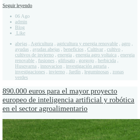
Seguir leyendo
06 Ago
admin
Blog
Like
abejas
,
Agricultura
,
agricultura y energia renovable
,
agro
,
ayudas
,
ayudas abejas
,
beneficios
,
Cultivar
,
cultivo
,
cultivos de invierno
,
energia
,
energia agro voltaica
,
energia
renovable
,
fusiones
,
glifosato
,
gorgojo
,
herbicida
,
Husqvarna
,
innovacion
,
investigación agraria
,
investigaciones
,
invierno
,
Jardín
,
leguminosas
,
zonas
verdes
890.000 euros para el mayor proyecto
europeo de inteligencia artificial y robótica
en el sector agroalimentario