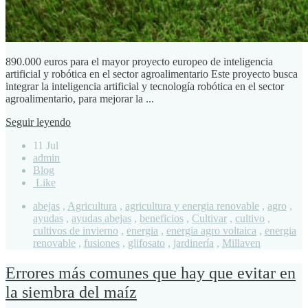
890.000 euros para el mayor proyecto europeo de inteligencia
artificial y robótica en el sector agroalimentario Este proyecto busca
integrar la inteligencia artificial y tecnología robótica en el sector
agroalimentario, para mejorar la ...
Seguir leyendo
11 Jul
admin
Blog
Like
abejas
,
Agricultura
,
agricultura y energia renovable
,
agro
,
ayudas
,
ayudas abejas
,
beneficios
,
Cultivar
,
cultivo
,
cultivos de invierno
,
energia
,
energia agro voltaica
,
energia
renovable
,
fusiones
,
glifosato
,
jardinería
,
Millaven
Errores más comunes que hay que evitar en
la siembra del maíz