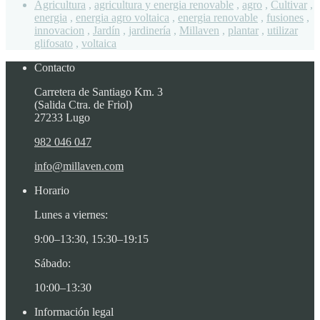
Agricultura
,
agricultura y energia renovable
,
agro
,
Cultivar
,
energia
,
energia agro voltaica
,
energia renovable
,
fusiones
,
innovacion
,
Jardín
,
jardinería
,
Millaven
,
plantar
,
utilizar
glifosato
,
voltaica
Contacto
Carretera de Santiago Km. 3
(Salida Ctra. de Friol)
27233 Lugo
982 046 047
info@millaven.com
Horario
Lunes a viernes:
9:00–13:30, 15:30–19:15
Sábado:
10:00–13:30
Información legal