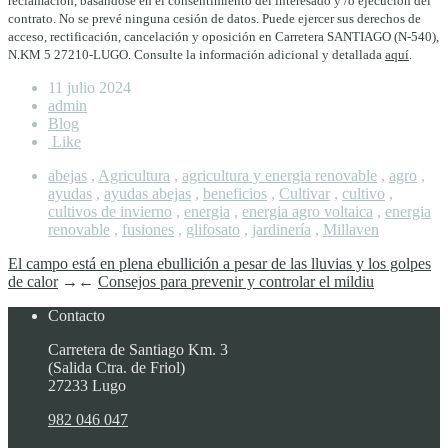
reclamación, basándose en el consentimiento del interesado y /o ejecución del
contrato. No se prevé ninguna cesión de datos. Puede ejercer sus derechos de
acceso, rectificación, cancelación y oposición en Carretera SANTIAGO (N-540),
N.KM 5 27210-LUGO. Consulte la información adicional y detallada
aquí
.
11 julio 2024
admin
Blog
Like
abejas
,
Agricultura
,
agricultura y energia renovable
,
agro
,
ayudas
,
ayudas abejas
,
beneficios
,
Cultivar
,
cultivo
,
cultivos de invierno
,
energia
,
energia agro voltaica
,
energia
renovable
,
fusiones
,
glifosato
,
jardinería
,
Millaven
El campo está en plena ebullición a pesar de las lluvias y los golpes
de calor
→
←
Consejos para prevenir y controlar el mildiu
Contacto
Carretera de Santiago Km. 3
(Salida Ctra. de Friol)
27233 Lugo
982 046 047