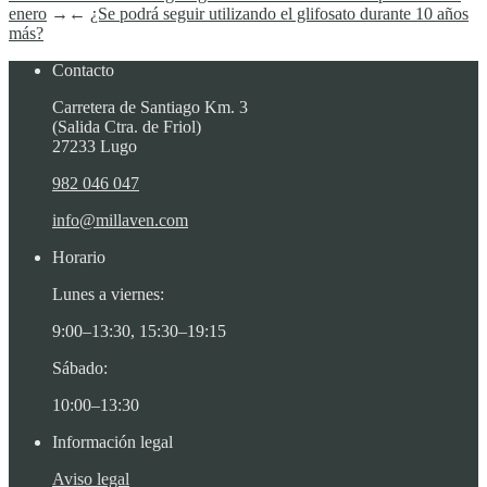
enero
→
←
¿Se podrá seguir utilizando el glifosato durante 10 años
más?
Contacto
Carretera de Santiago Km. 3
(Salida Ctra. de Friol)
27233 Lugo
982 046 047
info@millaven.com
Horario
Lunes a viernes:
9:00–13:30, 15:30–19:15
Sábado:
10:00–13:30
Información legal
Aviso legal