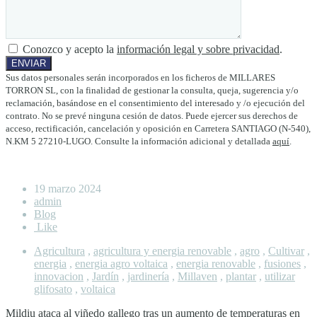
Conozco y acepto la
información legal y sobre privacidad
.
Sus datos personales serán incorporados en los ficheros de MILLARES
TORRON SL, con la finalidad de gestionar la consulta, queja, sugerencia y/o
reclamación, basándose en el consentimiento del interesado y /o ejecución del
contrato. No se prevé ninguna cesión de datos. Puede ejercer sus derechos de
acceso, rectificación, cancelación y oposición en Carretera SANTIAGO (N-540),
N.KM 5 27210-LUGO. Consulte la información adicional y detallada
aquí
.
19 marzo 2024
admin
Blog
Like
Agricultura
,
agricultura y energia renovable
,
agro
,
Cultivar
,
energia
,
energia agro voltaica
,
energia renovable
,
fusiones
,
innovacion
,
Jardín
,
jardinería
,
Millaven
,
plantar
,
utilizar
glifosato
,
voltaica
Mildiu ataca al viñedo gallego tras un aumento de temperaturas en