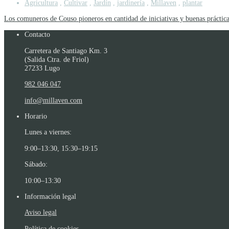
Agricultura
,
Cultivar
,
Jardín
,
jardinería
,
Millaven
,
plantar
Los comuneros de Couso pioneros en cantidad de iniciativas y buenas práctic
Contacto
Carretera de Santiago Km. 3
(Salida Ctra. de Friol)
27233 Lugo
982 046 047
info@millaven.com
Horario
Lunes a viernes:
9:00–13:30, 15:30–19:15
Sábado:
10:00–13:30
Información legal
Aviso legal
Política de cookies