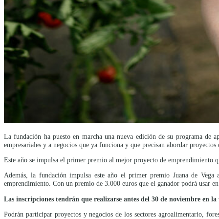
La fundación ha puesto en marcha una nueva edición de su programa de apoy
empresariales y a negocios que ya funciona y que precisan abordar proyectos
Este año se impulsa el primer premio al mejor proyecto de emprendimiento q
Además, la fundación impulsa este año el primer premio Juana de Vega al 
emprendimiento. Con un premio de 3.000 euros que el ganador podrá usar en 
Las inscripciones tendrán que realizarse antes del 30 de noviembre en l
Podrán participar proyectos y negocios de los sectores agroalimentario, fore