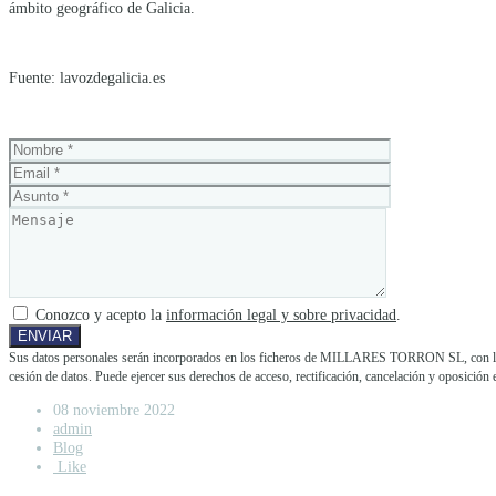
ámbito geográfico de Galicia.
Fuente: lavozdegalicia.es
Conozco y acepto la
información legal y sobre privacidad
.
Sus datos personales serán incorporados en los ficheros de MILLARES TORRON SL, con la fina
cesión de datos. Puede ejercer sus derechos de acceso, rectificación, cancelación y opos
08 noviembre 2022
admin
Blog
Like