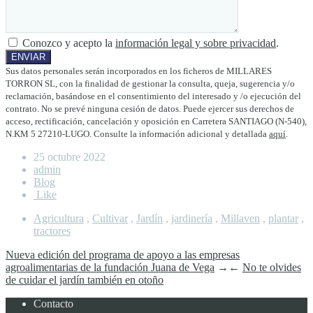
Conozco y acepto la
información legal y sobre privacidad
.
Sus datos personales serán incorporados en los ficheros de MILLARES
TORRON SL, con la finalidad de gestionar la consulta, queja, sugerencia y/o
reclamación, basándose en el consentimiento del interesado y /o ejecución del
contrato. No se prevé ninguna cesión de datos. Puede ejercer sus derechos de
acceso, rectificación, cancelación y oposición en Carretera SANTIAGO (N-540),
N.KM 5 27210-LUGO. Consulte la información adicional y detallada
aquí
.
25 octubre 2022
admin
Blog
Like
Agricultura
,
Cultivar
,
Jardín
,
jardinería
,
Millaven
,
plantar
,
tractores
Nueva edición del programa de apoyo a las empresas
agroalimentarias de la fundación Juana de Vega
→
←
No te olvides
de cuidar el jardín también en otoño
Contacto