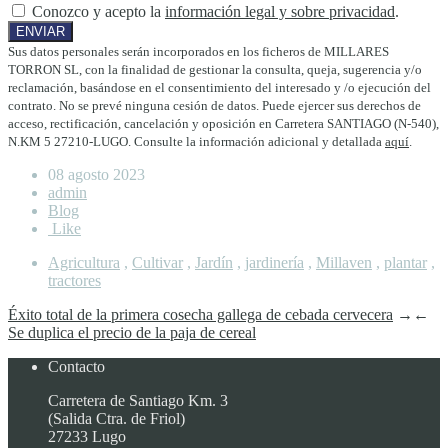
Conozco y acepto la
información legal y sobre privacidad
.
Sus datos personales serán incorporados en los ficheros de MILLARES
TORRON SL, con la finalidad de gestionar la consulta, queja, sugerencia y/o
reclamación, basándose en el consentimiento del interesado y /o ejecución del
contrato. No se prevé ninguna cesión de datos. Puede ejercer sus derechos de
acceso, rectificación, cancelación y oposición en Carretera SANTIAGO (N-540),
N.KM 5 27210-LUGO. Consulte la información adicional y detallada
aquí
.
08 agosto 2023
admin
Blog
Like
Agricultura
,
Cultivar
,
Jardín
,
jardinería
,
Millaven
,
plantar
,
tractores
Éxito total de la primera cosecha gallega de cebada cervecera
→
←
Se duplica el precio de la paja de cereal
Contacto
Carretera de Santiago Km. 3
(Salida Ctra. de Friol)
27233 Lugo