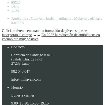
admin
Blog
Like
Agricultura
,
Cultivar
,
Jardín
,
jardinería
,
Millaven
,
plantar
,
tractores
Galicia referente en cuanto a formación de jóvenes que se
incorporan al campo
→
←
En 2022 la reducción de antibióticos en
vacuno fue muy positiva
Contacto
Carretera de Santiago Km. 3
(Salida Ctra. de Friol)
27233 Lugo
982 046 047
info@millaven.com
Horario
Lunes a viernes:
9:00–13:30, 15:30–19:15