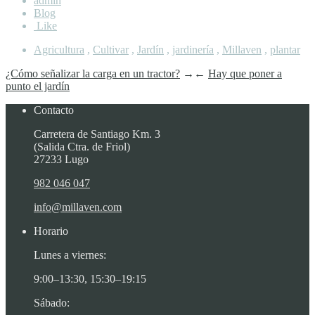
admin
Blog
Like
Agricultura
,
Cultivar
,
Jardín
,
jardinería
,
Millaven
,
plantar
¿Cómo señalizar la carga en un tractor?
→
←
Hay que poner a
punto el jardín
Contacto
Carretera de Santiago Km. 3
(Salida Ctra. de Friol)
27233 Lugo
982 046 047
info@millaven.com
Horario
Lunes a viernes:
9:00–13:30, 15:30–19:15
Sábado: