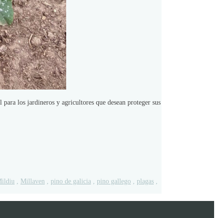
 para los jardineros y agricultores que desean proteger sus
ildiu
,
Millaven
,
pino de galicia
,
pino gallego
,
plagas
,