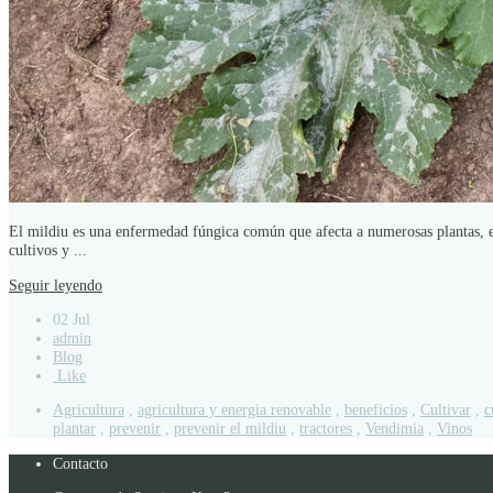
El mildiu es una enfermedad fúngica común que afecta a numerosas plantas, espe
cultivos y ...
Seguir leyendo
02 Jul
admin
Blog
Like
Agricultura
,
agricultura y energia renovable
,
beneficios
,
Cultivar
,
c
plantar
,
prevenir
,
prevenir el mildiu
,
tractores
,
Vendimia
,
Vinos
Contacto