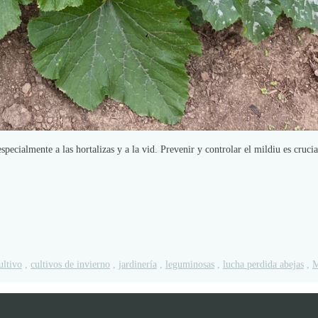
cialmente a las hortalizas y a la vid. Prevenir y controlar el mildiu es crucial
ultivo
,
cultivos de invierno
,
jardinería
,
leguminosas
,
lucha perdida abejas
,
M