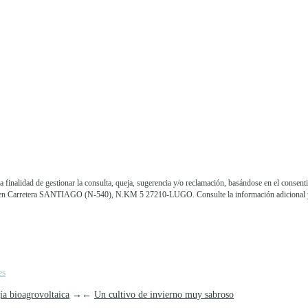
lidad de gestionar la consulta, queja, sugerencia y/o reclamación, basándose en el consentim
ición en Carretera SANTIAGO (N-540), N.KM 5 27210-LUGO. Consulte la información adicional 
es
ía bioagrovoltaica
→
←
Un cultivo de invierno muy sabroso