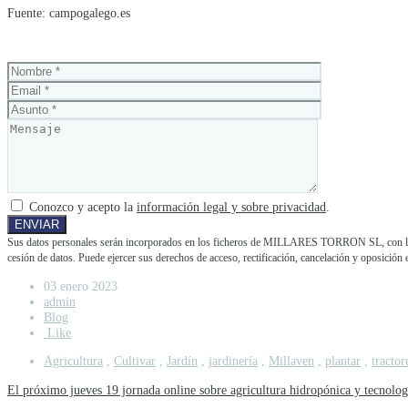
Fuente: campogalego.es
Conozco y acepto la
información legal y sobre privacidad
.
Sus datos personales serán incorporados en los ficheros de MILLARES TORRON SL, con la fina
cesión de datos. Puede ejercer sus derechos de acceso, rectificación, cancelación y opos
03 enero 2023
admin
Blog
Like
Agricultura
,
Cultivar
,
Jardín
,
jardinería
,
Millaven
,
plantar
,
tractor
El próximo jueves 19 jornada online sobre agricultura hidropónica y tecnolog