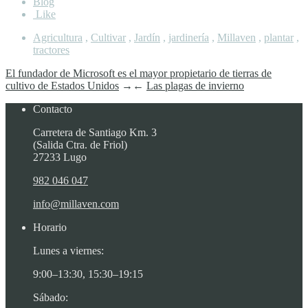
Blog
Like
Agricultura
,
Cultivar
,
Jardín
,
jardinería
,
Millaven
,
plantar
,
tractores
El fundador de Microsoft es el mayor propietario de tierras de
cultivo de Estados Unidos
→
←
Las plagas de invierno
Contacto
Carretera de Santiago Km. 3
(Salida Ctra. de Friol)
27233 Lugo
982 046 047
info@millaven.com
Horario
Lunes a viernes:
9:00–13:30, 15:30–19:15
Sábado: