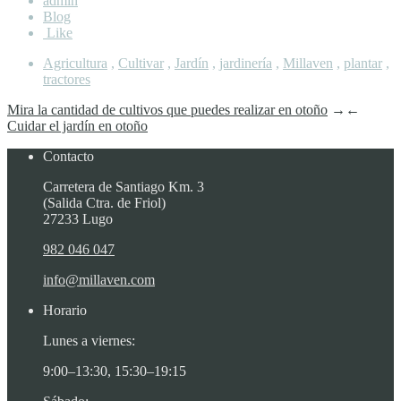
admin
Blog
Like
Agricultura
,
Cultivar
,
Jardín
,
jardinería
,
Millaven
,
plantar
,
tractores
Mira la cantidad de cultivos que puedes realizar en otoño
→
←
Cuidar el jardín en otoño
Contacto
Carretera de Santiago Km. 3
(Salida Ctra. de Friol)
27233 Lugo
982 046 047
info@millaven.com
Horario
Lunes a viernes:
9:00–13:30, 15:30–19:15