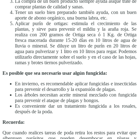
La compra de un buen producto siempre ayuda asique trate de
comprar plantas de calidad y sanas.
Tener un suelo bien preparado también ayuda, con un buen
aporte de abono orgánico, una buena labra, etc.
Aplicar purín de ortigas: estimula el crecimiento de las
plantas, y sirve para prevenir el mildiu y la araña roja. Se
realiza con 200 gramos de Ortiga seca ó 1 Kg. de Ortiga
fresca macerada durante 15-20 días en 10 litros de agua de
lluvia o mineral. Se diluye un litro de purín en 20 litros de
agua para pulverizar y 1 litro en 10 litros para regar. Podemos
utilizarlo directamente sobre el suelo y en el caso de las hojas,
ramas y brotes tiernos pulverizado.
Es posible que sea necesario usar algún fungicida:
En invierno, es recomendable aplicar fungicidas e insecticidas
para prevenir el desarrollo y la expansión de plagas.
Los árboles necesitan aceite mineral mezclado con fungicida
para prevenir el ataque de plagas y hongos.
Es conveniente dar un tratamiento fungicida a los rosales,
después de la poda.
Recuerda:
Que cuando realices tareas de poda retira los restos para evitar que
alberguen parásitos que pueden desembocar en plagas y