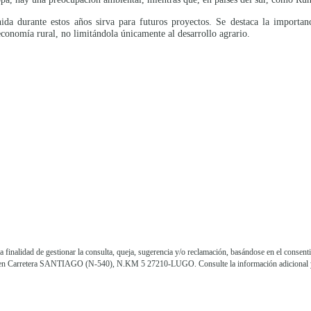
da durante estos años sirva para futuros proyectos. Se destaca la importa
 economía rural, no limitándola únicamente al desarrollo agrario.
lidad de gestionar la consulta, queja, sugerencia y/o reclamación, basándose en el consentim
ición en Carretera SANTIAGO (N-540), N.KM 5 27210-LUGO. Consulte la información adicional 