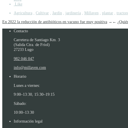
Like
Agricultura
,
Cultivar
,
Jardín
,
jardinería
,
Millaven
,
plantar
,
tractor
En 2022 la reducción de antibióticos en vacuno fue muy positiva
→
←
¿Quién
Contacto
Carretera de Santiago Km. 3
(Salida Ctra. de Friol)
27233 Lugo
982 046 047
info@millaven.com
Horario
Lunes a viernes:
9:00–13:30, 15:30–19:15
Sábado:
10:00–13:30
Información legal