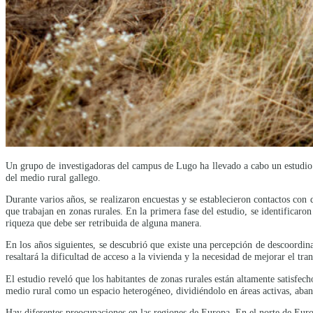
Un grupo de investigadoras del campus de Lugo ha llevado a cabo un estudio 
del medio rural gallego.
Durante varios años, se realizaron encuestas y se establecieron contactos con
que trabajan en zonas rurales. En la primera fase del estudio, se identificaro
riqueza que debe ser retribuida de alguna manera.
En los años siguientes, se descubrió que existe una percepción de descoordina
resaltará la dificultad de acceso a la vivienda y la necesidad de mejorar el tr
El estudio reveló que los habitantes de zonas rurales están altamente satisfe
medio rural como un espacio heterogéneo, dividiéndolo en áreas activas, aba
Hay diferentes preocupaciones en las regiones de Europa. En el norte de Eur