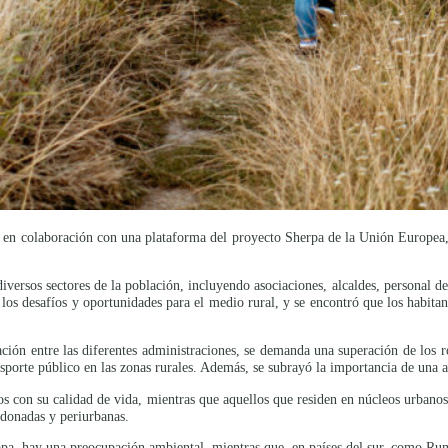
en colaboración con una plataforma del proyecto Sherpa de la Unión Europea, c
 diversos sectores de la población, incluyendo asociaciones, alcaldes, personal 
n los desafíos y oportunidades para el medio rural, y se encontró que los habit
ción entre las diferentes administraciones, se demanda una superación de los r
ansporte público en las zonas rurales. Además, se subrayó la importancia de una 
chos con su calidad de vida, mientras que aquellos que residen en núcleos urban
ndonadas y periurbanas.
opa, hay una preocupación ambiental, mientras que, en países del sur, como Rum