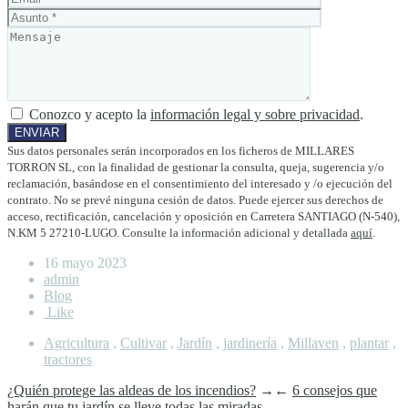
Conozco y acepto la
información legal y sobre privacidad
.
Sus datos personales serán incorporados en los ficheros de MILLARES
TORRON SL, con la finalidad de gestionar la consulta, queja, sugerencia y/o
reclamación, basándose en el consentimiento del interesado y /o ejecución del
contrato. No se prevé ninguna cesión de datos. Puede ejercer sus derechos de
acceso, rectificación, cancelación y oposición en Carretera SANTIAGO (N-540),
N.KM 5 27210-LUGO. Consulte la información adicional y detallada
aquí
.
16 mayo 2023
admin
Blog
Like
Agricultura
,
Cultivar
,
Jardín
,
jardinería
,
Millaven
,
plantar
,
tractores
¿Quién protege las aldeas de los incendios?
→
←
6 consejos que
harán que tu jardín se lleve todas las miradas