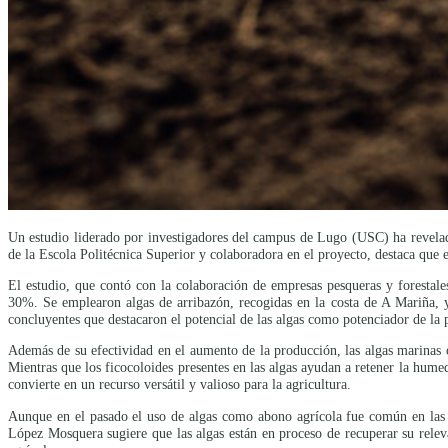
Un estudio liderado por investigadores del campus de Lugo (USC) ha revelado
de la Escola Politécnica Superior y colaboradora en el proyecto, destaca que e
El estudio, que contó con la colaboración de empresas pesqueras y forestale
30%. Se emplearon algas de arribazón, recogidas en la costa de A Mariña, 
concluyentes que destacaron el potencial de las algas como potenciador de la 
Además de su efectividad en el aumento de la producción, las algas marinas of
Mientras que los ficocoloides presentes en las algas ayudan a retener la humed
convierte en un recurso versátil y valioso para la agricultura.
Aunque en el pasado el uso de algas como abono agrícola fue común en las 
López Mosquera sugiere que las algas están en proceso de recuperar su releva