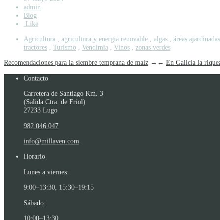
admin
Blog
Like
Agricultura
,
agricultura y energia renovable
,
algas
,
áreas ajardinadas
tractores
,
Turismo
,
Vendimia
,
Vinos
,
zonas verdes
Recomendaciones para la siembre temprana de maíz
→
←
En Galicia la rique
Contacto
Carretera de Santiago Km. 3
(Salida Ctra. de Friol)
27233 Lugo
982 046 047
info@millaven.com
Horario
Lunes a viernes:
9:00–13:30, 15:30–19:15
Sábado:
10:00–13:30