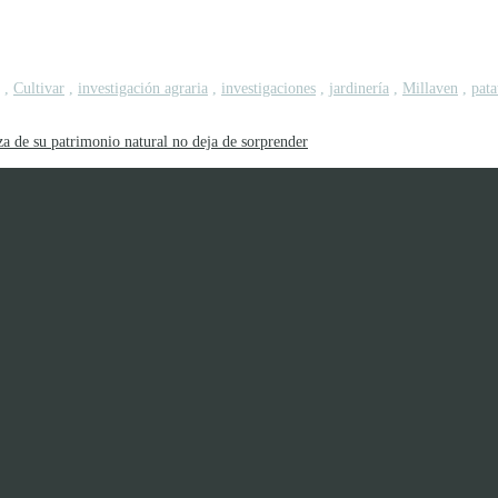
,
Cultivar
,
investigación agraria
,
investigaciones
,
jardinería
,
Millaven
,
pata
za de su patrimonio natural no deja de sorprender