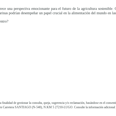
frece una perspectiva emocionante para el futuro de la agricultura sostenible
marinas podrían desempeñar un papel crucial en la alimentación del mundo en las
entro?
lidad de gestionar la consulta, queja, sugerencia y/o reclamación, basándose en el consentim
ición en Carretera SANTIAGO (N-540), N.KM 5 27210-LUGO. Consulte la información adicional 