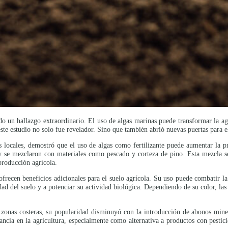
 un hallazgo extraordinario. El uso de algas marinas puede transformar la agr
ste estudio no solo fue revelador. Sino que también abrió nuevas puertas para el 
s locales, demostró que el uso de algas como fertilizante puede aumentar la p
y se mezclaron con materiales como pescado y corteza de pino. Esta mezcla se
producción agrícola.
recen beneficios adicionales para el suelo agrícola. Su uso puede combatir la 
ad del suelo y a potenciar su actividad biológica. Dependiendo de su color, las 
zonas costeras, su popularidad disminuyó con la introducción de abonos miner
ncia en la agricultura, especialmente como alternativa a productos con pestic