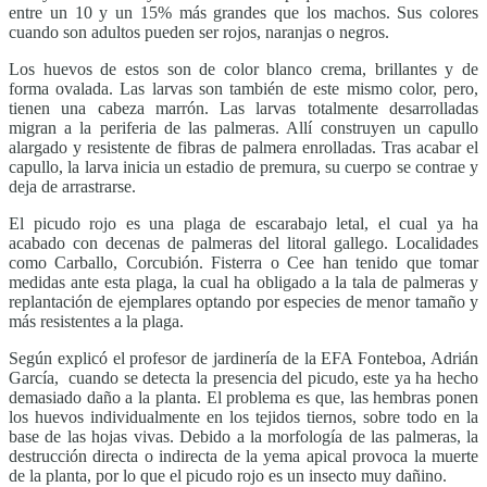
entre un 10 y un 15% más grandes que los machos. Sus colores
cuando son adultos pueden ser rojos, naranjas o negros.
Los huevos de estos son de color blanco crema, brillantes y de
forma ovalada. Las larvas son también de este mismo color, pero,
tienen una cabeza marrón. Las larvas totalmente desarrolladas
migran a la periferia de las palmeras. Allí construyen un capullo
alargado y resistente de fibras de palmera enrolladas. Tras acabar el
capullo, la larva inicia un estadio de premura, su cuerpo se contrae y
deja de arrastrarse.
El picudo rojo es una plaga de escarabajo letal, el cual ya ha
acabado con decenas de palmeras del litoral gallego. Localidades
como Carballo, Corcubión. Fisterra o Cee han tenido que tomar
medidas ante esta plaga, la cual ha obligado a la tala de palmeras y
replantación de ejemplares optando por especies de menor tamaño y
más resistentes a la plaga.
Según explicó el profesor de jardinería de la EFA Fonteboa, Adrián
García, cuando se detecta la presencia del picudo, este ya ha hecho
demasiado daño a la planta. El problema es que, las hembras ponen
los huevos individualmente en los tejidos tiernos, sobre todo en la
base de las hojas vivas. Debido a la morfología de las palmeras, la
destrucción directa o indirecta de la yema apical provoca la muerte
de la planta, por lo que el picudo rojo es un insecto muy dañino.