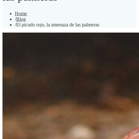
Home
/
Blog
/
El picudo rojo, la amenaza de las palmeras