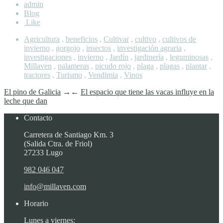
admin
Blog
Like
Agricultura
,
beneficios
,
Cultivar
,
cultivo
,
cultivos de
invierno
,
gorgojo
,
insectos
,
investigación agraria
,
investigaciones
,
invierno
,
Jardín
,
jardinería
,
leguminosas
,
Millaven
,
palameras
,
picudo rojo
,
plaga
,
plagas
,
plantar
,
tractores
,
Turismo
,
Vendimia
,
Vinos
El pino de Galicia
→
←
El espacio que tiene las vacas influye en la
leche que dan
Contacto
Carretera de Santiago Km. 3
(Salida Ctra. de Friol)
27233 Lugo
982 046 047
info@millaven.com
Horario
Lunes a viernes: