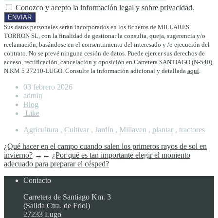
Conozco y acepto la
información legal y sobre privacidad
.
Sus datos personales serán incorporados en los ficheros de MILLARES
TORRON SL, con la finalidad de gestionar la consulta, queja, sugerencia y/o
reclamación, basándose en el consentimiento del interesado y /o ejecución del
contrato. No se prevé ninguna cesión de datos. Puede ejercer sus derechos de
acceso, rectificación, cancelación y oposición en Carretera SANTIAGO (N-540),
N.KM 5 27210-LUGO. Consulte la información adicional y detallada
aquí
.
03 febrero 2026
admin
Blog
Like
Agricultura
,
Cultivar
,
Jardín
,
Millaven
,
plantar
,
tractores
¿Qué hacer en el campo cuando salen los primeros rayos de sol en
invierno?
→
←
¿Por qué es tan importante elegir el momento
adecuado para preparar el césped?
Contacto
Carretera de Santiago Km. 3
(Salida Ctra. de Friol)
27233 Lugo