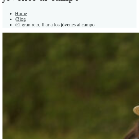
Home
/
Blog
/
El gran reto, fijar a los jóvenes al campo