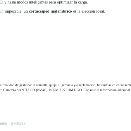
D y hasta modos inteligentes para optimizar la carga.
rdín impecable, un
cortacésped inalámbrico
es la elección ideal.
lidad de gestionar la consulta, queja, sugerencia y/o reclamación, basándose en el consentim
ición en Carretera SANTIAGO (N-540), N.KM 5 27210-LUGO. Consulte la información adicional 
antar
,
tractores