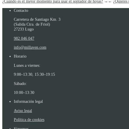
¿Cuándo es el mejor momento para usar el soplador de hojas?
→
←
¿Quieres 
Contacto
Carretera de Santiago Km. 3
(Salida Ctra. de Friol)
27233 Lugo
982 046 047
info@millaven.com
Horario
Lunes a viernes:
9:00–13:30, 15:30–19:15
Sábado:
10:00–13:30
Información legal
Aviso legal
Política de cookies
Síguenos