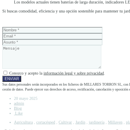
Los modelos actuales tienen baterías de larga duración, indicadores LE
Si buscas comodidad, eficiencia y una opción sostenible para mantener tu ja
Conozco y acepto la
información legal y sobre privacidad
.
Sus datos personales serán incorporados en los ficheros de MILLARES TORRON SL, con la fina
cesión de datos. Puede ejercer sus derechos de acceso, rectificación, cancelación y opos
20 mayo 2025
admin
Blog
Like
Agricultura
,
cortacésped
,
Cultivar
,
Jardín
,
jardinería
,
Millaven
,
pl