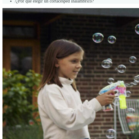
/
¿Por qué elegir un cortacésped inalámbrico?