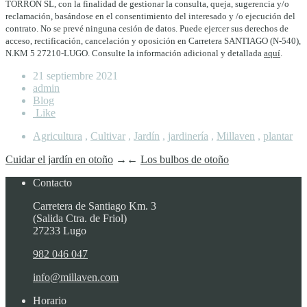
TORRON SL, con la finalidad de gestionar la consulta, queja, sugerencia y/o
reclamación, basándose en el consentimiento del interesado y /o ejecución del
contrato. No se prevé ninguna cesión de datos. Puede ejercer sus derechos de
acceso, rectificación, cancelación y oposición en Carretera SANTIAGO (N-540),
N.KM 5 27210-LUGO. Consulte la información adicional y detallada
aquí
.
21 septiembre 2021
admin
Blog
Like
Agricultura
,
Cultivar
,
Jardín
,
jardinería
,
Millaven
,
plantar
Cuidar el jardín en otoño
→
←
Los bulbos de otoño
Contacto
Carretera de Santiago Km. 3
(Salida Ctra. de Friol)
27233 Lugo
982 046 047
info@millaven.com
Horario