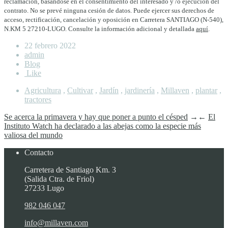
reclamación, basándose en el consentimiento del interesado y /o ejecución del
contrato. No se prevé ninguna cesión de datos. Puede ejercer sus derechos de
acceso, rectificación, cancelación y oposición en Carretera SANTIAGO (N-540),
N.KM 5 27210-LUGO. Consulte la información adicional y detallada
aquí
.
22 febrero 2022
admin
Blog
Like
Agricultura
,
Cultivar
,
Jardín
,
jardinería
,
Millaven
,
plantar
,
tractores
Se acerca la primavera y hay que poner a punto el césped
→
←
El
Instituto Watch ha declarado a las abejas como la especie más
valiosa del mundo
Contacto
Carretera de Santiago Km. 3
(Salida Ctra. de Friol)
27233 Lugo
982 046 047
info@millaven.com