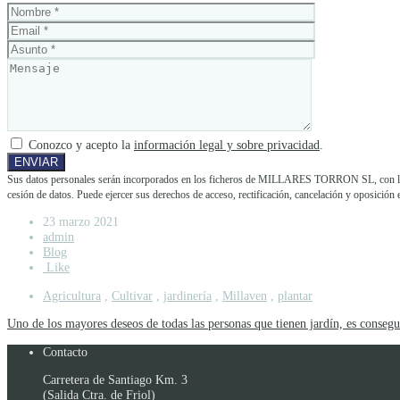
Conozco y acepto la
información legal y sobre privacidad
.
Sus datos personales serán incorporados en los ficheros de MILLARES TORRON SL, con la fina
cesión de datos. Puede ejercer sus derechos de acceso, rectificación, cancelación y opos
23 marzo 2021
admin
Blog
Like
Agricultura
,
Cultivar
,
jardinería
,
Millaven
,
plantar
Uno de los mayores deseos de todas las personas que tienen jardín, es consegu
Contacto
Carretera de Santiago Km. 3
(Salida Ctra. de Friol)