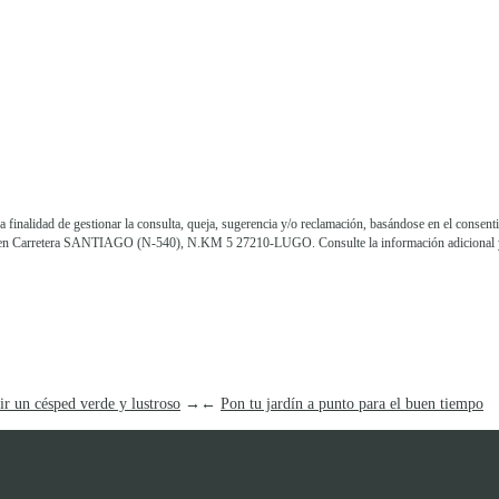
lidad de gestionar la consulta, queja, sugerencia y/o reclamación, basándose en el consentim
ición en Carretera SANTIAGO (N-540), N.KM 5 27210-LUGO. Consulte la información adicional 
ir un césped verde y lustroso
→
←
Pon tu jardín a punto para el buen tiempo