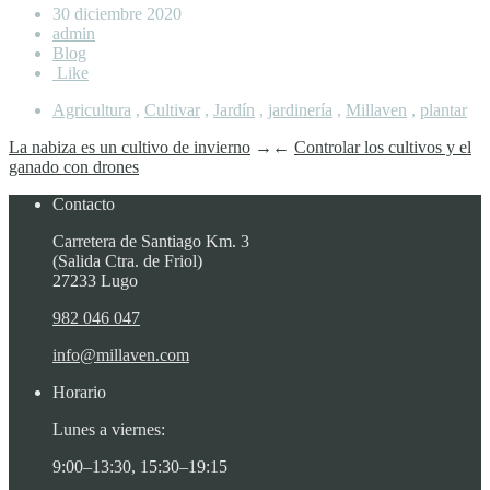
30 diciembre 2020
admin
Blog
Like
Agricultura
,
Cultivar
,
Jardín
,
jardinería
,
Millaven
,
plantar
La nabiza es un cultivo de invierno
→
←
Controlar los cultivos y el
ganado con drones
Contacto
Carretera de Santiago Km. 3
(Salida Ctra. de Friol)
27233 Lugo
982 046 047
info@millaven.com
Horario
Lunes a viernes:
9:00–13:30, 15:30–19:15