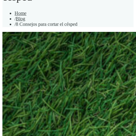
Home
/
Blog
/
8 Consejos para cortar el césped