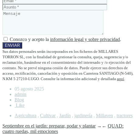
Conozco y acepto la
información legal y sobre privacidad
.
Sus datos personales serán incorporados en los ficheros de MILLARES
TORRON SL, con la finalidad de gestionar la consulta, queja, sugerencia y/o
reclamación, basándose en el consentimiento del interesado y /o ejecución del
contrato. No se prevé ninguna cesión de datos. Puede ejercer sus derechos de
acceso, rectificación, cancelación y oposición en Carretera SANTIAGO (N-540),
N.KM 5 27210-LUGO. Consulte la información adicional y detallada
aquí
.
05 agosto 2025
admin
Blog
Like
Agricultura
,
Cultivar
,
Jardín
,
jardinería
,
Millaven
,
tractores
Septiembre en el jardín: preparar, podar y plantar
→
←
QUAD:
cuatro ruedas, mil emociones