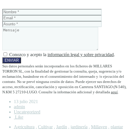
Conozco y acepto la
información legal y sobre privacidad
.
Sus datos personales serán incorporados en los ficheros de MILLARES
TORRON SL, con la finalidad de gestionar la consulta, queja, sugerencia y/o
reclamación, basándose en el consentimiento del interesado y /o ejecución del
contrato. No se prevé ninguna cesión de datos. Puede ejercer sus derechos de
acceso, rectificación, cancelación y oposición en Carretera SANTIAGO (N-540),
N.KM 5 27210-LUGO. Consulte la información adicional y detallada
aquí
.
13 julio 2021
admin
Uncategorized
Like
Agricultura
,
Cultivar
,
Jardín
,
jardinería
,
Millaven
,
plantar